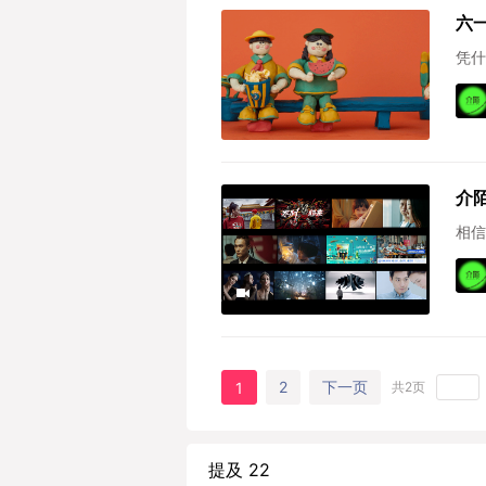
六
凭什
介
相信
2
下一页
1
共2页
提及 22