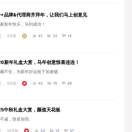
00+品牌&代理商齐拜年，让我们马上创意见
家新年快乐，马到成功！
5月前
41
32
14
026新年礼盒大赏，马年创意惊喜连连！
藏不住，为新年好运按下加速键。
5月前
42
19
48
025中秋礼盒大赏，颜值天花板
不减，惊喜加倍。
10月前
33
15
37