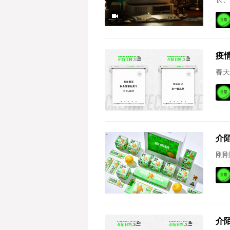
疫
春天
介
刚刚
介陌