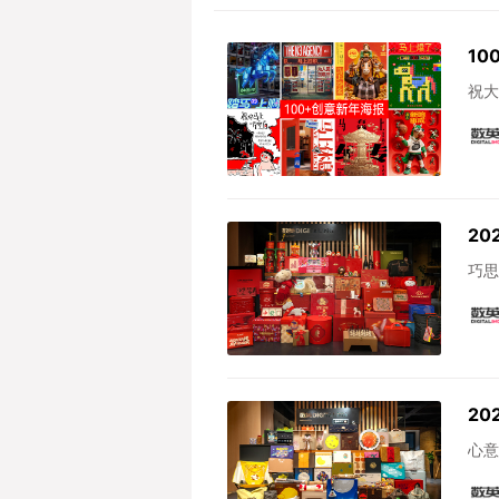
1
祝大
2
巧思
2
心意