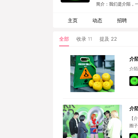
简介：我们是介陌，一家
主页
动态
招聘
全部
收录
11
提及
22
介
介陌
介陌
【介
圈子
圈为