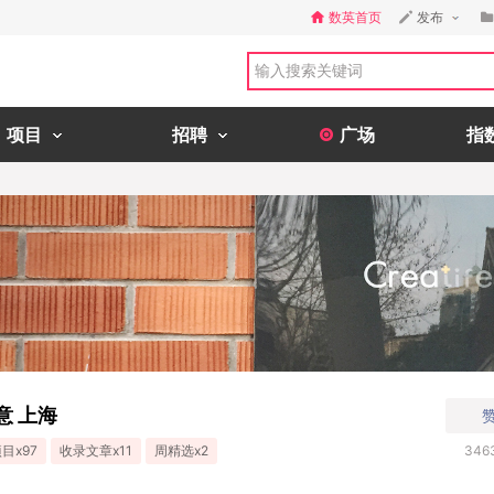
数英首页
发布
项目
招聘
广场
指
创意 上海
目x97
收录文章x11
周精选x2
346