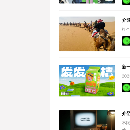
介陌
打个
新
20
介
不限
长、