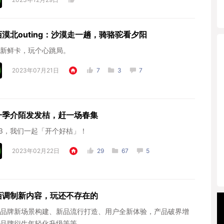
漠北outing：沙漠走一趟，骑骆驼看夕阳
新鲜卡，玩个心跳局。
2023年07月21日
7
3
7
一季介陌发发桔，赶一场春集
23，我们一起「开个好桔」！
2023年02月22日
29
67
5
陌调制新内容，玩还不存在的
品牌新场景构建、新品流行打造、用户全新体验，产品破界增
品牌衍生年轻化升级等等。