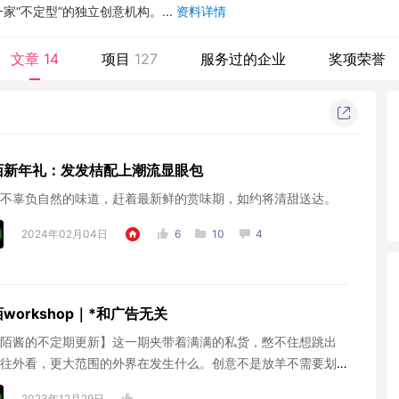
“不定型”的独立创意机构。...
资料详情
文章
14
项目
127
服务过的企业
奖项荣誉
陌新年礼：发发桔配上潮流显眼包
不辜负自然的味道，赶着最新鲜的赏味期，如约将清甜送达。
2024年02月04日
6
10
4
workshop｜*和广告无关
陌酱的不定期更新】这一期夹带着满满的私货，憋不住想跳出
往外看，更大范围的外界在发生什么。创意不是放羊不需要划
牢，行与业都只...
2023年12月29日