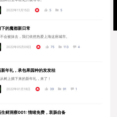
2022年11月15日
5
5
情下的魔都新日常
不会被抹去，我们依然热爱上海这座城市。
2022年05月09日
75
113
4
陌新年礼，承包果园种的发发桔
从树上摘下来的新年礼，来了！
2022年01月18日
39
91
1
生鲜洞察001: 情绪免费，衷肠自备