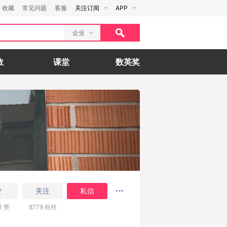
收藏
常见问题
客服
关注订阅
APP
企业
数
课堂
数英奖
赞
关注
私信
3
赞
8779
粉丝