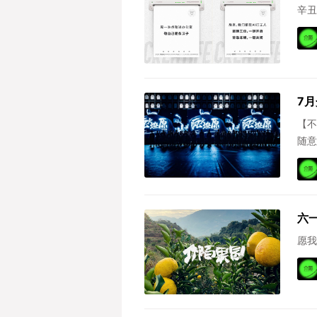
辛丑
7月
【不
随意
野心
六
愿我