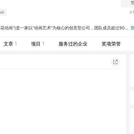
州
x0
9
爆米花动画”)是一家以“动画艺术”为核心的创意型公司，团队成员超过90%
也是我们在行业中最核心的竞争力。我们不忘艺术追求的初心，坚持以
为载体来呈现我们内心的故事。创作出高品质的三维动画是公司发展的
文章
1
项目
1
服务过的企业
奖项荣誉
现了我们对动画艺术的追求，技术与艺术的高效结合让公司得以蜕