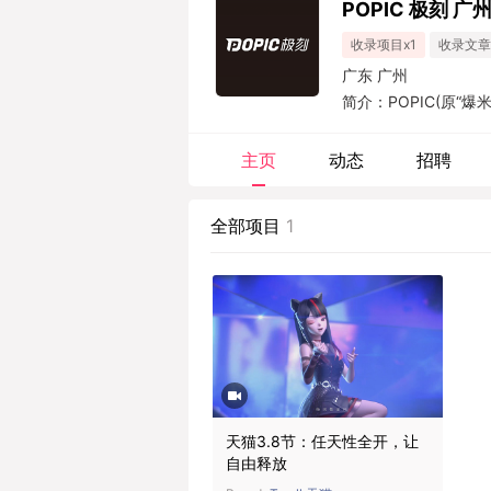
POPIC 极刻 广
收录项目x1
收录文章
广东 广州
简介：POPIC(原“
都是专业型人才，这
艺术创新和技术突破
主页
动态
招聘
方向，专注与专业呈
变。...
全部项目
1
天猫3.8节：任天性全开，让
自由释放