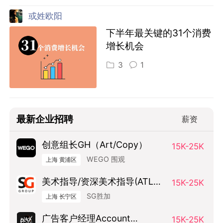
或姓欧阳
下半年最关键的31个消费
增长机会
3
1
最新企业招聘
薪资
创意组长GH（Art/Copy）
15K-25K
WEGO 围观
上海 黄浦区
美术指导/资深美术指导(ATL方
15K-25K
向）
SG胜加
上海 长宁区
广告客户经理Account
15K-25K