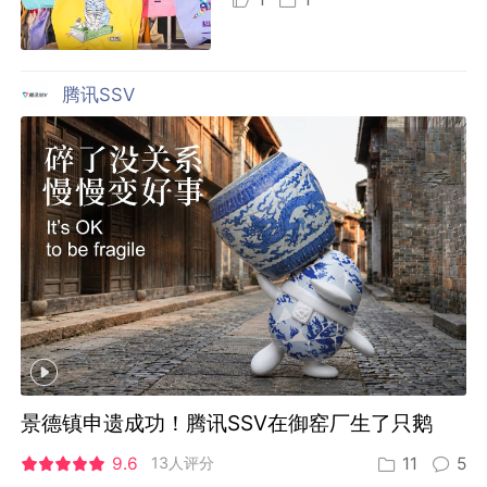
腾讯SSV
景德镇申遗成功！腾讯SSV在御窑厂生了只鹅
9.6
13人评分
11
5