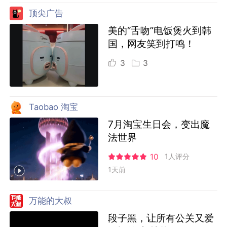
顶尖广告
美的“舌吻”电饭煲火到韩
国，网友笑到打鸣！
3
3
Taobao 淘宝
7月淘宝生日会，变出魔
法世界
10
1人评分
1天前
万能的大叔
段子黑，让所有公关又爱