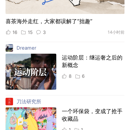
喜茶海外走红，大家都误解了“拙趣”
16
15
3
14小时前
Dreamer
运动阶层：继运奢之后的
新概念
8
6
刀法研究所
一个环保袋，变成了抢手
收藏品
1
1