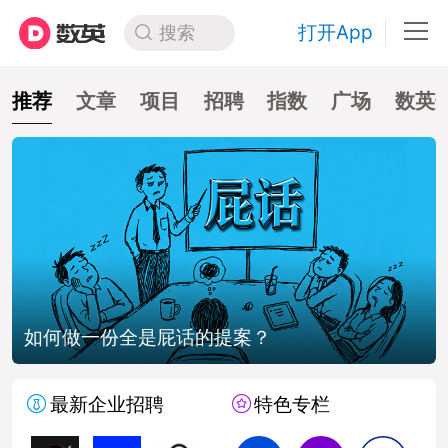
打开App
搜索
推荐
文章
项目
招聘
指数
广场
数英
一份全是屁话的提案？
戛纳幼狮
最新企业招聘
特色专栏