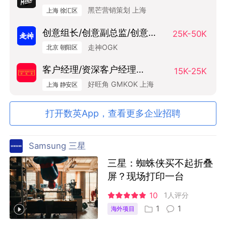
Manager
黑芒营销策划 上海
上海 徐汇区
创意组长/创意副总监/创意总
25K-50K
监（Art Base）
走神OGK
北京 朝阳区
客户经理/资深客户经理
15K-25K
SAM/AM
好旺角 GMKOK 上海
上海 静安区
打开数英App，查看更多企业招聘
Samsung 三星
三星：蜘蛛侠买不起折叠
屏？现场打印一台
10
1人评分
1
1
海外项目