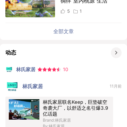
徜徉“室内桃源”生活
5
1
全部文章
动态

林氏家居
10
林氏家居
11月前
林氏家居联名Keep，巨垫破空
奇袭大厂，以舒适之名引爆3.9
亿话题
Brand:林氏家居
By:林氏家居