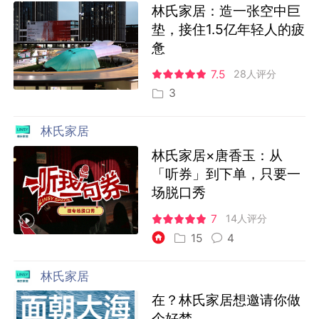
林氏家居：造一张空中巨
垫，接住1.5亿年轻人的疲
惫
7.5
28人评分
3
林氏家居
林氏家居×唐香玉：从
「听券」到下单，只要一
场脱口秀
7
14人评分
15
4
林氏家居
在？林氏家居想邀请你做
个好梦