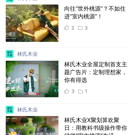
向往“世外桃源”？不如住
进“室内桃源”！
2
3
林氏木业
林氏木业全屋定制首支主
题广告片：定制理想家，
你有得选
3
1
林氏木业
林氏木业X聚划算欢聚
日：用教科书级操作带你