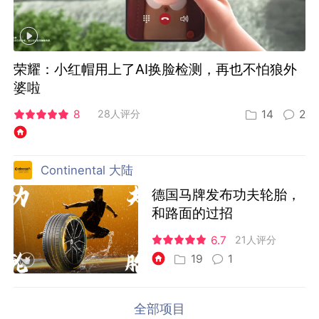
荣耀：小红帽用上了AI换脸检测，再也不怕狼外
婆啦
8
28人评分
14
2
Continental 大陆
德国马牌发布功夫轮胎，
和路面的过招
6.7
21人评分
19
1
全部项目