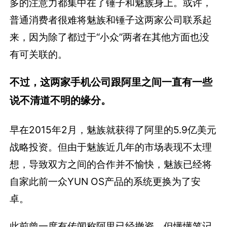
多的注意力都集中在了锤子和魅族身上。或许，
普通消费者很难将魅族和锤子这两家公司联系起
来，因为除了都过于“小众”两者在其他方面也没
有可关联的。
不过，这两家手机公司跟阿里之间一直有一些
说不清道不明的缘分。
早在2015年2月，魅族就获得了阿里的5.9亿美元
战略投资。但由于魅族近几年的市场表现不太理
想，导致双方之间的合作并不愉快，魅族已经将
自家此前一众YUN OS产品的系统更换为了安
卓。
此前曾一度有传闻称阿里已经撤资，但懂懂笔记