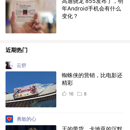
高通骁龙 855发布了，明
年Android手机会有什么
变化？
近期热门
云舒
蜘蛛侠的营销，比电影还
精彩
16
8
勇敢的心
王的带货，卡地亚的沉默