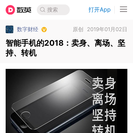
打开App
搜索
数字财经
原创
2019年01月02日
智能手机的2018：卖身、离场、坚
持、转机