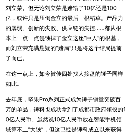
刘立荣。但无论刘立荣是赌输了10亿还是100
亿，或许只是压倒金立的最后一根稻草。产品力
的孱弱、创新的失败、供应链的失控……都从根
本上一点一点侵蚀掉了金立这座“巨人”的根基，
而刘立荣充满悬疑的“赌局”只是将这个结局提前
了而已。
在这一点上，如今被传四处找人接盘的锤子同样
如此。
去年底，坚果Pro系列正式成为锤子销量突破百
万的单品，锤科也成功拿到了成都市政府领投的1
0亿人民币。虽然说10亿人民币放在智能手机领
域算不上“大钱”，但这已经是锤科成立以来获得