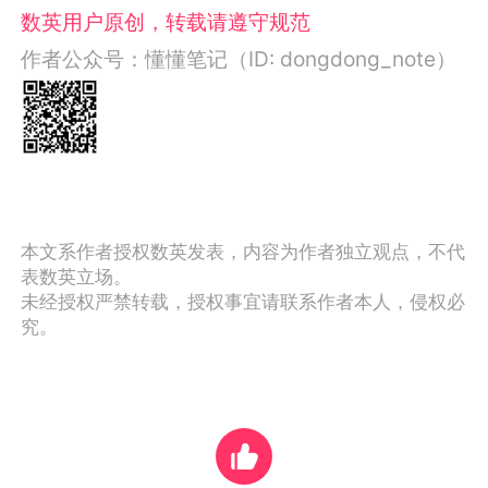
数英用户原创，转载请遵守规范
作者公众号：懂懂笔记（ID: dongdong_note）
本文系作者授权数英发表，内容为作者独立观点，不代
表数英立场。
未经授权严禁转载，授权事宜请联系作者本人，侵权必
究。