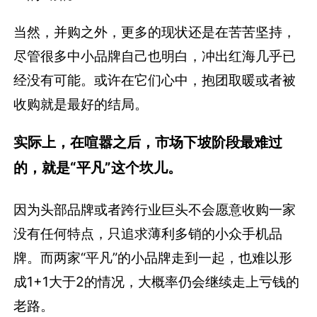
当然，并购之外，更多的现状还是在苦苦坚持，
尽管很多中小品牌自己也明白，冲出红海几乎已
经没有可能。或许在它们心中，抱团取暖或者被
收购就是最好的结局。
实际上，在喧嚣之后，市场下坡阶段最难过
的，就是“
平凡
”这个坎儿
。
因为头部品牌或者跨行业巨头不会愿意收购一家
没有任何特点，只追求薄利多销的小众手机品
牌。而两家“平凡”的小品牌走到一起，也难以形
成1+1大于2的情况，大概率仍会继续走上亏钱的
老路。