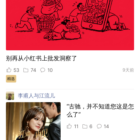
别再从小红书上批发洞察了
53
74
10
9天前
精选
李甫人与江流儿
“古驰，并不知道您这是怎
么了”
11
6
14