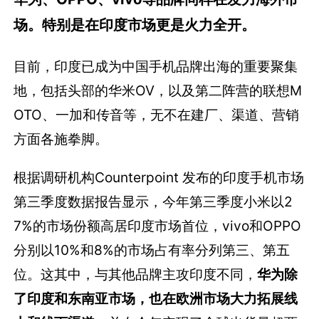
场
。
特别是在印度市场更是火力全开。
目前，印度已成为中国手机品牌出海的重要聚集
地，包括头部的华米OV，以及第二阵营的联想M
OTO、一加和传音等，无不在建厂、渠道、营销
方面各施拳脚。
根据调研机构Counterpoint 发布的印度手机市场
第三季度数据报告显示，今年第三季度小米以2
7%的市场份额高居印度市场首位，vivo和OPPO
分别以10%和8%的市场占有率分列第三、第五
位。这其中，与其他品牌主攻印度不同，
华为除
了印度和东南亚市场，也在欧洲市场大力拓展线