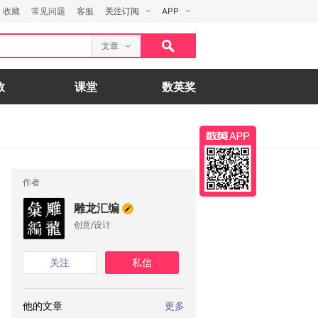
收藏
常见问题
客服
关注订阅
APP
文章
数
课堂
数英奖
作者
雕龙汇编
创意/设计
关注
私信
他的文章
更多