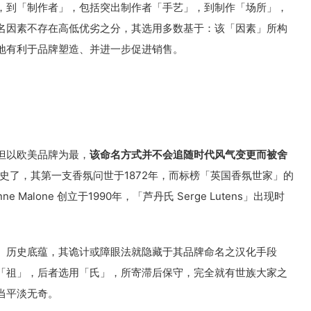
，到「制作者」，包括突出制作者「手艺」，到制作「场所」，
名因素不存在高低优劣之分，其选用多数基于：该「因素」所构
地有利于品牌塑造、并进一步促进销售。
但以欧美品牌为最，
该命名方式并不会追随时代风气变更而被舍
是很有历史了，其第一支香氛问世于1872年，而标榜「英国香氛世家」的
ne Malone 创立于1990年，「芦丹氏 Serge Lutens」出现时
、历史底蕴，其诡计或障眼法就隐藏于其品牌命名之汉化手段
「祖」，后者选用「氏」，所寄滞后保守，完全就有世族大家之
当平淡无奇。