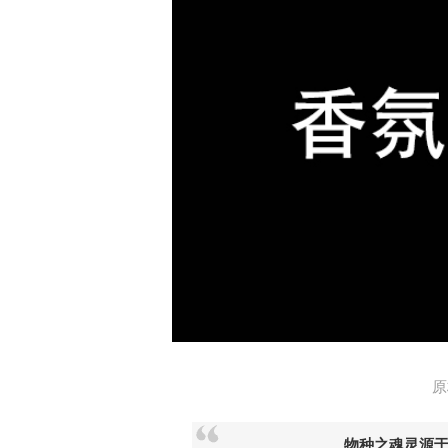
原
物种之魂灵源于其气息。