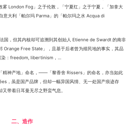
敦雾 London Fog」之于伦敦，「宁夏红」之于宁夏，「加拿大
自意大利「帕尔玛 Parma」的「帕尔玛之水 Acqua di
开创于法国，但其内核却可追溯到其创始人 Etienne de Swardt 的南非
ange Free State」，且基于后者曾为殖民地的事实，其品
edom, libertinism，...
神产地」命名，——「黎香舍 Rissers」的命名，亦当如此
-Elysées，虽是国产品牌，但却一幅异国风情、无一处国产痕迹存
却又带着日耳曼无尽之野蛮气息。
二、造作