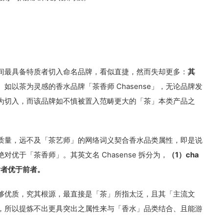
间最具备特质者切入命名品牌，看似直捷，然而失却更多：
其
。
如以茶为灵感的香水品牌「茶香师 Chasense」，无论品牌发
为切入，而该品牌如不慎被置入范畴更大的「茶」本类产品之
质量，远不及「茶艺师」的网络词义契合香水品类属性，即是说
优于「茶香师」。其英文名 Chasense 拆分为，
（1）cha
，后者优于前者。
，不够优质，究其根源，最直接是「茶」所指太泛，且其「主流文
，所以提炼不出更具突出之属性来与「香水」品类结合、且能游