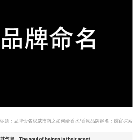
标题：品牌命名权威指南之如何给香水/香氛品牌起名：感官探索
The soul of beings is their scent.