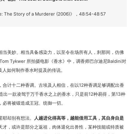
e Story of a Murderer (2006)》，48:54-48:57
相当美妙、相当具备感染力，以至令在场所有人，刹那间，仿佛
 Tykwer 所拍摄电影《香水》中，调香师巴尔迪尼Baldini对
古埃及人如何制作香水时提及的传说。
，合计十二种香调。古埃及人相信，在以12种香调足够调配出香
造出一款凌驾于万千香水之上的香水，只是前12种易得，第13种
，必将被锻造成王冠、统御一切。
诺耶却别有想法。
人越进化得高等，越能借用工具，其自身自是
天才，或许是部分之返祖，肉体退化出兽性，某种技能或特质被