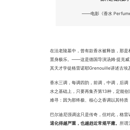
——电影《香水 Perfume: Th
在法老陵墓中，曾有款香水被释放，那是
置身极乐。——这是德国导演汤姆·提克威Tom
其天才学徒格雷诺耶Grenouille讲述
香水三调，每调四韵，前调，中调，后调
水之基础上，只要再集齐第13种，定能创
难寻：因为那终极、核心之香调以其特质
巴尔迪尼强调这只是传奇，但对此，格雷
退化得越严重，也越趋近常规平庸。
所谓