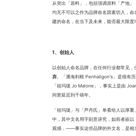
从突出「原料」，包括强调原料「产地」
均无不可以之作为品牌命名因素切入，命
建的命名，在当下及未来，能否最大限度
1、创始人
以创始人命名品牌，在任何行业都常见，
弃
。「潘海利根 Penhaligon's」
「祖玛珑 Jo Malone」，事实上是由 Joan
间更延迟到千禧年。
「祖玛珑」与「芦丹氏」单看给人以厚重
中，其中文名用字刻意讲究，如前者嵌以
观感，——事实这些品牌的外文名，是相