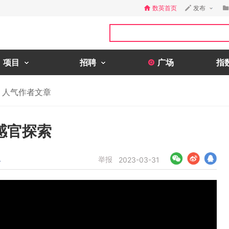
数英首页
发布
项目
招聘
广场
指
人气作者文章
感官探索
举报
4
2023-03-31