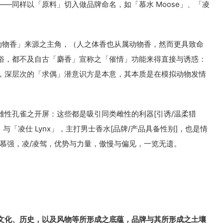
—同样以「原料」切入做品牌命名，如「慕水 Moose」、「凌
来是「动物香」来源之主角，（人之体香也从属动物香，然而更具致命
俗，都不及自古「麝香」宣称之「催情」功能来得直接与诱惑：
，深层次的「求偶」潜意识方是本意，其本质是在模拟动物发情
雄性孔雀之开屏：这些都是吸引同类雌性的利器[引诱/温柔猎
」与「凌仕 Lynx」，主打男士香水[品牌/产品具备性别]，也是情
/慕强，凌/凌驾，优势与力量，傲慢与偏见，一览无遗。
文化、历史，以及风物等所形成之底蕴，品牌与其所形成之土壤