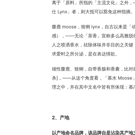
离于「原料」所指的「主流文化」之外，—
仕 Lynx」者，则大抵可以豁免这种指摘。
麋鹿 moose，猞猁 lynx，自古以
感），——无论「茶香」宣称多么高雅脱
人之喷洒香水，祛除体味并非目的之关键
求爱时之所分泌，是在表达情欲。
雄性麋鹿、猞猁，自带香腺和香囊，比对
杀]，——从这个角度看，「慕水 Moose
理之中，并在其中文名中皆有所体现：慕
2、产地
以产地命名品牌，该品牌自是沾染其产地