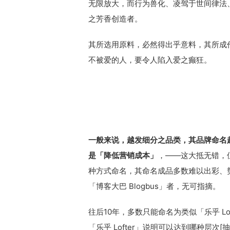
无限放大，而行为兽化、凌驾于世间律法
之芳香创造者。
其所选用原料，必然得出乎意料，其所成
不被爱的人，要令人陷入爱之癫狂。
一般来说，越发细分之品类，其品牌命名
是「降低营销成本」
，——这大抵无错，
种方式命名，其命名成品多数难以出彩、势
「博客大巴 Blogbus」者，无可指摘。
往后10年，多数只能命名为类似「乐乎 Lof
「乐乎 Lofter」说明可以达到哪种层次