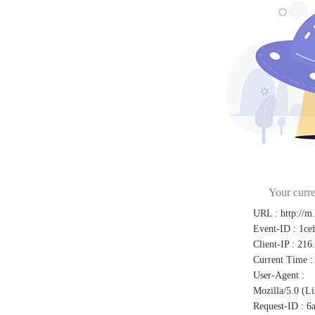
Your curre
URL
:
http://m
Event-ID
:
1ce
Client-IP
:
216
Current Time
:
User-Agent
:
Mozilla/5.0 (L
Request-ID
:
6