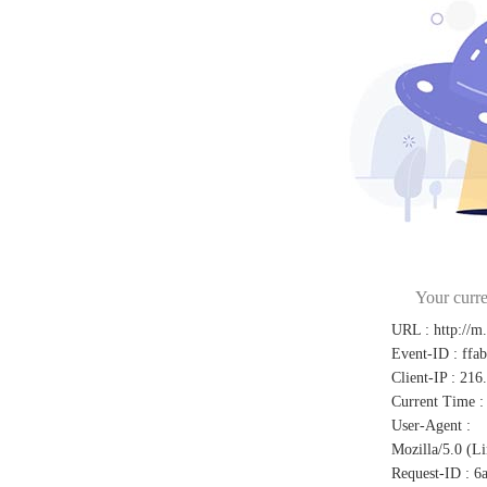
Your curre
URL
:
http://m
Event-ID
:
ffa
Client-IP
:
216
Current Time
:
User-Agent
:
Mozilla/5.0 (L
Request-ID
:
6