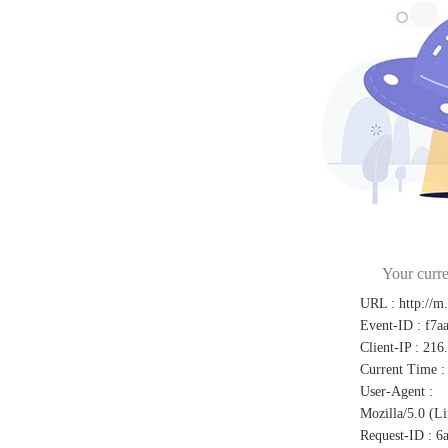
Your curre
URL
:
http://m
Event-ID
:
f7a
Client-IP
:
216
Current Time
:
User-Agent
:
Mozilla/5.0 (L
Request-ID
:
6