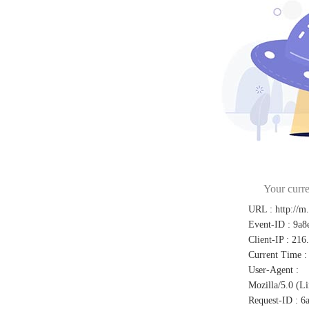
Your curre
URL
:
http://m
Event-ID
:
9a8
Client-IP
:
216
Current Time
:
User-Agent
:
Mozilla/5.0 (L
Request-ID
:
6