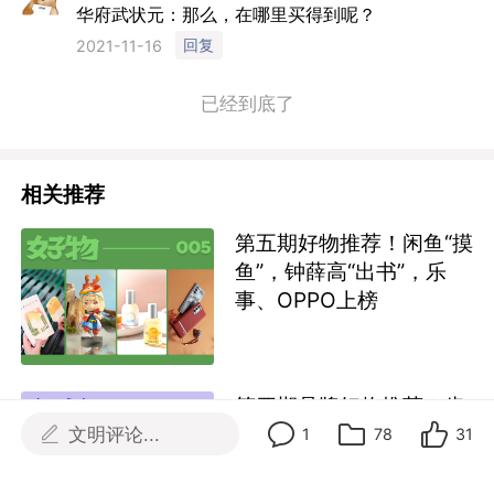
华府武状元：那么，在哪里买得到呢？
回复
2021-11-16
已经到底了
相关推荐
第五期好物推荐！闲鱼“摸
鱼”，钟薛高“出书”，乐
事、OPPO上榜
第四期品牌好物推荐！肯
德基、三星堆、香奈儿各
文明评论...
1
78
31
显神通