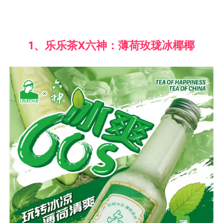
1、乐乐茶X六神：薄荷玫珑冰椰椰