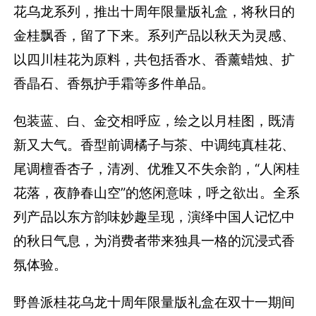
花乌龙系列，推出十周年限量版礼盒，将秋日的
金桂飘香，留了下来。系列产品以秋天为灵感、
以四川桂花为原料，共包括香水、香薰蜡烛、扩
香晶石、香氛护手霜等多件单品。
包装蓝、白、金交相呼应，绘之以月桂图，既清
新又大气。香型前调橘子与茶、中调纯真桂花、
尾调檀香杏子，清冽、优雅又不失余韵，“人闲桂
花落，夜静春山空”的悠闲意味，呼之欲出。全系
列产品以东方韵味妙趣呈现，演绎中国人记忆中
的秋日气息，为消费者带来独具一格的沉浸式香
氛体验。
野兽派桂花乌龙十周年限量版礼盒在双十一期间