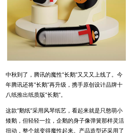
中秋到了，腾讯的魔性“长鹅”又又又上线了。今
年腾讯还将“长鹅”再升级，携手原创设计品牌十
八纸推出纸质版“长鹅”。
这款“鹅纸”采用风琴纸艺，看起来就是只憨萌小
矮鹅，但轻轻一拉，企鹅的身子像弹簧那样灵活
扭动，整个就变得魔性起来。产品造型还采用了