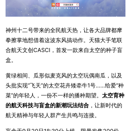
神州十二号带来的全民航天热，让各大品牌都摩
拳擦掌地想借着这波东风搞动作。天猫大手笔联
合航天文创CASCI，首发一款来自太空的种子盲
盒。
黄绿相间、瓜形似麦克风的太空玩偶南瓜，以及
头批实现“飞天”的太空花卉矮牵牛1号……给爱“种
菜”的年轻人，一份不一样的播种期望。
太空育种
的航天科技与盲盒的新潮玩法结合
，让新时代的
航天精神与年轻人群产生共鸣与连接。
盲盒于9月20日18:30分上线，限量发售200份，