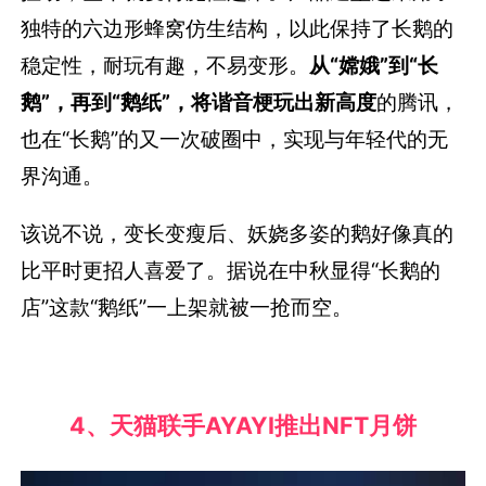
独特的六边形蜂窝仿生结构，以此保持了长鹅的
稳定性，耐玩有趣，不易变形。
从“嫦娥”到“长
鹅”，再到“鹅纸”，将谐音梗玩出新高度
的腾讯，
也在“长鹅”的又一次破圈中，实现与年轻代的无
界沟通。
该说不说，变长变瘦后、妖娆多姿的鹅好像真的
比平时更招人喜爱了。据说在中秋显得“长鹅的
店”这款“鹅纸”一上架就被一抢而空。
4、天猫联手AYAYI推出NFT月饼