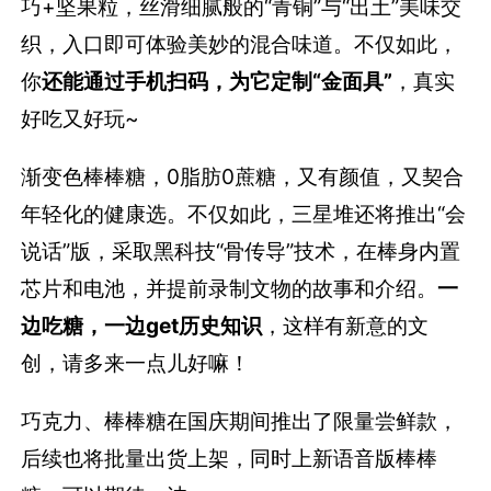
巧+坚果粒，丝滑细腻般的“青铜”与“出土”美味交
织，入口即可体验美妙的混合味道。不仅如此，
你
还能通过手机扫码，为它定制“金面具”
，真实
好吃又好玩~
渐变色棒棒糖，0脂肪0蔗糖，又有颜值，又契合
年轻化的健康选。不仅如此，三星堆还将推出“会
说话”版，采取黑科技“骨传导”技术，在棒身内置
芯片和电池，并提前录制文物的故事和介绍。
一
边吃糖，一边get历史知识
，这样有新意的文
创，请多来一点儿好嘛！
巧克力、棒棒糖在国庆期间推出了限量尝鲜款，
后续也将批量出货上架，同时上新语音版棒棒