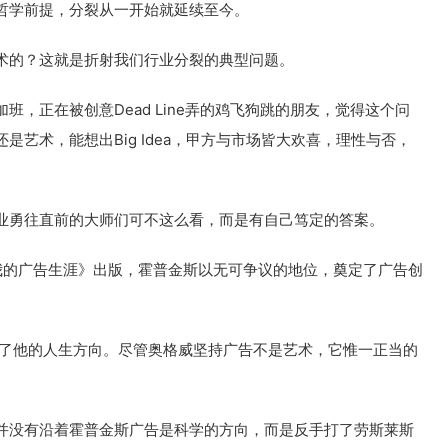
哲学前提，分裂从一开始就延续至今。
术的？这就是折射我们行业分裂的典型问题。
，正在被创意Dead Line弄的鸡飞狗跳的朋友，觉得这个问
艺术，能想出Big Idea，甲方与市场皆大欢喜，理性与否，
业勇往直前的大师们可不这么看，而是有自己笃定的答案。
年《我的广告生涯》出版，霍普金斯以无可争议的地位，奠定了广告创
变了他的人生方向。尽管奥格威坚持广告不是艺术，它惟一正当的
并没有沿着霍普金斯广告是科学的方向，而是反手打了劳斯莱斯