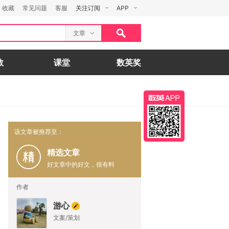
收藏
常见问题
客服
关注订阅
APP
文章
数
课堂
数英奖
该文章被推荐至：
精选文章
好文章中的好文，很有料
作者
游心
文案/策划