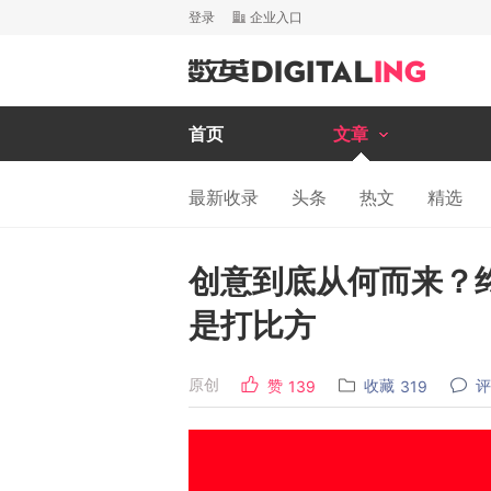
登录
企业入口
首页
文章
最新收录
头条
热文
精选
创意到底从何而来？
是打比方
原创
赞
收藏
评
139
319