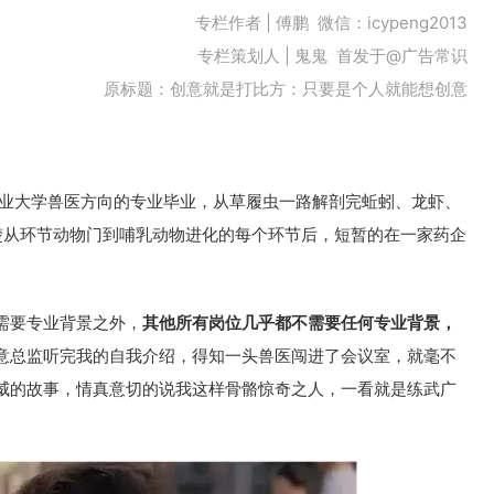
专栏作者 | 傅鹏 微信：icypeng2013
专栏策划人 | 鬼鬼 首发于@广告常识
原标题：创意就是打比方：只要是个人就能想创意
农业大学兽医方向的专业毕业，从草履虫一路解剖完蚯蚓、龙虾、
楚从环节动物门到哺乳动物进化的每个环节后，短暂的在一家药企
。
需要专业背景之外，
其他所有岗位几乎都不需要任何专业背景，
意总监听完我的自我介绍，得知一头兽医闯进了会议室，就毫不
威的故事，情真意切的说我这样骨骼惊奇之人，一看就是练武广