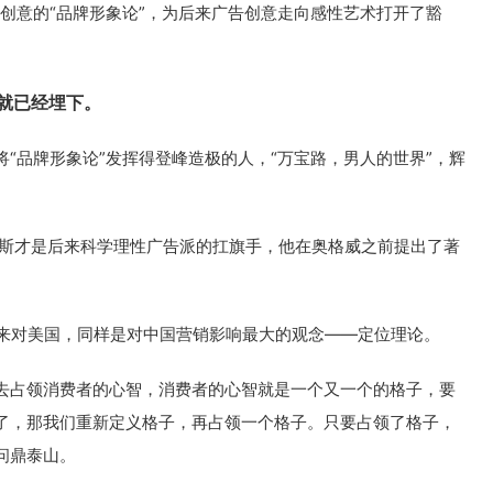
告创意的“品牌形象论”，为后来广告创意走向感性艺术打开了豁
就已经埋下。
“品牌形象论”发挥得登峰造极的人，“万宝路，男人的世界”，辉
夫斯才是后来科学理性广告派的扛旗手，他在奥格威之前提出了著
以来对美国，同样是对中国营销影响最大的观念——定位理论。
去占领消费者的心智，消费者的心智就是一个又一个的格子，要
了，那我们重新定义格子，再占领一个格子。只要占领了格子，
问鼎泰山。