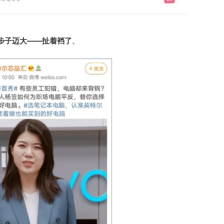
步子迈大——
扯着裆了
。