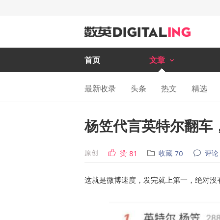
首页
文章
最新收录
头条
热文
精选
杨笠代言英特尔翻车
原创
赞
收藏
评论
81
70
这就是微博速度，发完就上第一，绝对没