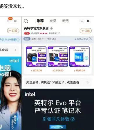
杨笠没来过。