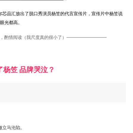
英特尔芯品汇放出了脱口秀演员杨笠的代言宣传片，宣传片中杨笠说
的眼光都高。
，酌情阅读（我尺度真的很小了）—————————
了杨笠 品牌哭泣？
官微立马沦陷。