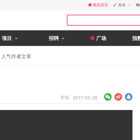
数英首页
发布
项目
招聘
广场
指
人气作者文章
举报
2017-05-26