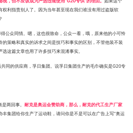
视，但不应该成为严选违规使用“G20专供”的理由。
如果这个
有权利指责别人了。因为当年甚至现在我们谁没有用过盗版软
？
博得公众同情。嗯，这也很致命，公众一看，哦，原来他的小可怜
怜的策略和真实的诉求之间是技巧和事实的区别，不管他装不装
严选这篇文章也用了许多技巧来混淆事实。
后共同的供应商，孚日集团。说孚日集团生产的毛巾确实是G20专
商是两回事。
耐克是奥运会赞助商，那么，
耐克的代工生产厂家
协丰集团给你生产了运动鞋，请问你是不是可以在广告上写“奥运