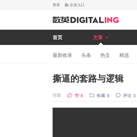
登录
企业入口
首页
文章
最新收录
头条
热文
精选
撕逼的套路与逻辑
转载
赞
收藏
评论
8
9
3