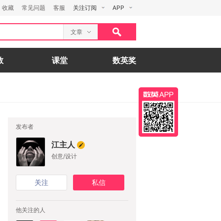
收藏
常见问题
客服
关注订阅
APP
文章
数
课堂
数英奖
发布者
江主人
创意/设计
关注
私信
他关注的人