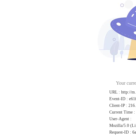
Your curre
URL
:
http://m
Event-ID
:
e61
Client-IP
:
216
Current Time
:
User-Agent
:
Mozilla/5.0 (L
Request-ID
:
6