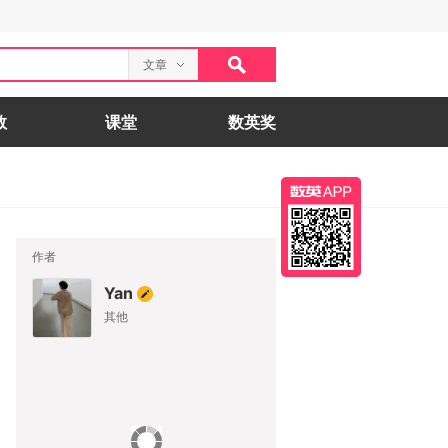
文章
数
课堂
数英奖
作者
Yan
其他