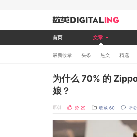
首页
文章
最新收录
头条
热文
精选
为什么 70% 的 Zi
娘？
原创
赞
收藏
评论
29
60