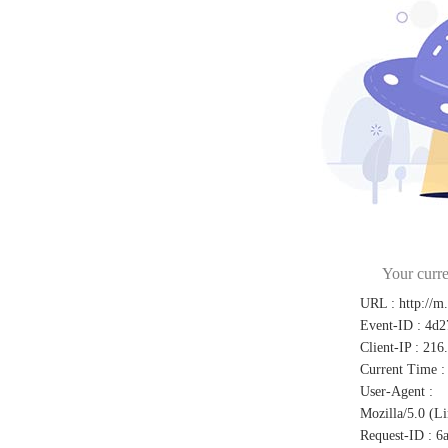
Your curre
URL
:
http://m
Event-ID
:
4d2
Client-IP
:
216
Current Time
:
User-Agent
:
Mozilla/5.0 (L
Request-ID
:
6