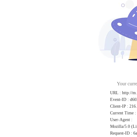
Your curre
URL
:
http://m
Event-ID
:
d60
Client-IP
:
216
Current Time
:
User-Agent
:
Mozilla/5.0 (L
Request-ID
:
6