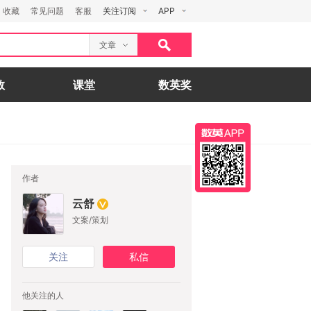
收藏
常见问题
客服
关注订阅
APP
文章
数
课堂
数英奖
作者
云舒
文案/策划
关注
私信
他关注的人