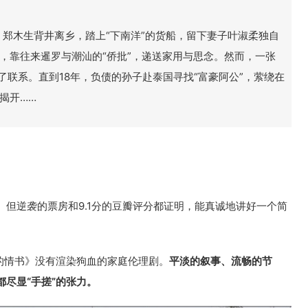
，郑木生背井离乡，踏上“下南洋”的货船，留下妻子叶淑柔独自
，靠往来暹罗与潮汕的“侨批”，递送家用与思念。然而，一张
了联系。直到18年，负债的孙子赴泰国寻找“富豪阿公”，萦绕在
揭开……
但逆袭的票房和9.1分的豆瓣评分都证明，能真诚地讲好一个简
的情书》没有渲染狗血的家庭伦理剧。
平淡的叙事、流畅的节
都尽显“手搓”的张力。