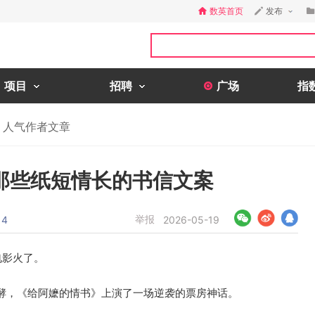
数英首页
发布
项目
招聘
广场
指
人气作者文章
那些纸短情长的书信文案
举报
4
2026-05-19
电影火了。
酵，《给阿嬷的情书》上演了一场逆袭的票房神话。