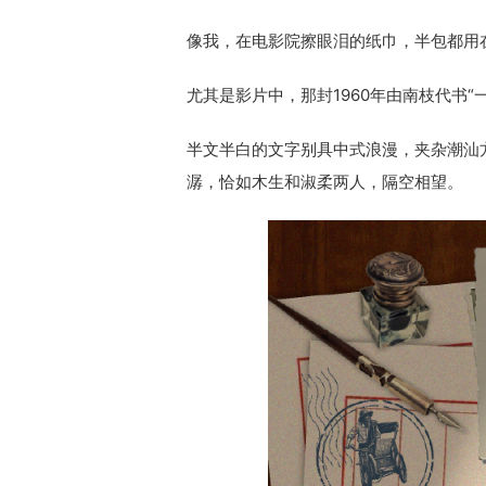
像我，在电影院擦眼泪的纸巾，半包都用
尤其是影片中，那封1960年由南枝代书
半文半白的文字别具中式浪漫，夹杂潮汕
潺，恰如木生和淑柔两人，隔空相望。