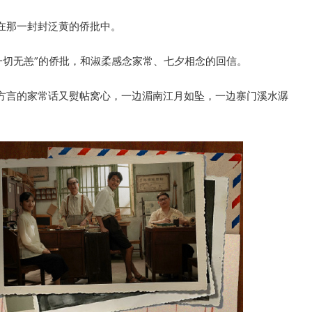
在那一封封泛黄的侨批中。
“一切无恙”的侨批，和淑柔感念家常、七夕相念的回信。
方言的家常话又熨帖窝心，一边湄南江月如坠，一边寨门溪水潺