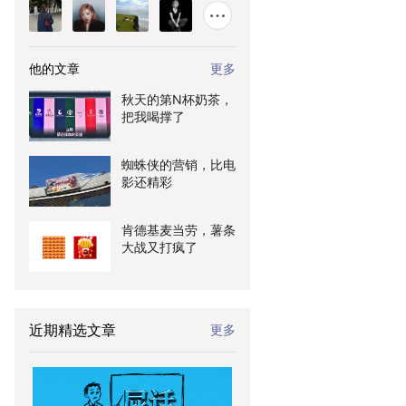
他的文章
更多
秋天的第N杯奶茶，
把我喝撑了
蜘蛛侠的营销，比电
影还精彩
肯德基麦当劳，薯条
大战又打疯了
近期精选文章
更多