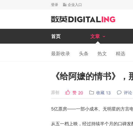
登录
企业入口
首页
文章
最新收录
头条
热文
精选
《给阿嬷的情书》，
原创
赞
收藏
评论
20
13
5亿票房——一部小成本、无明星的方言
从五一档上映，经过持续半个月的口碑发