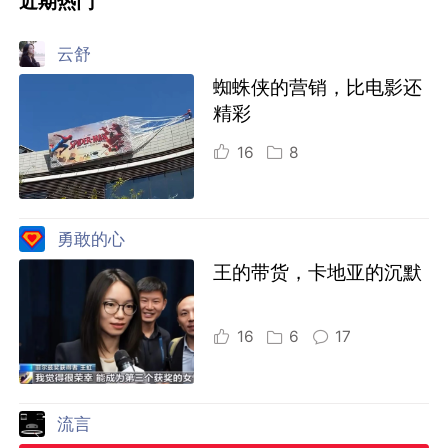
近期热门
云舒
蜘蛛侠的营销，比电影还
精彩
16
8
勇敢的心
王的带货，卡地亚的沉默
16
6
17
流言