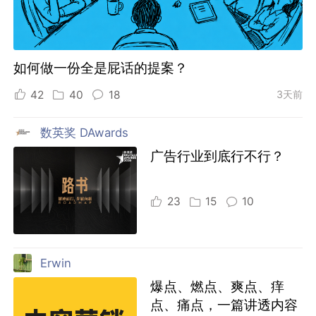
如何做一份全是屁话的提案？
42
40
18
3天前
数英奖 DAwards
广告行业到底行不行？
23
15
10
Erwin
爆点、燃点、爽点、痒
点、痛点，一篇讲透内容