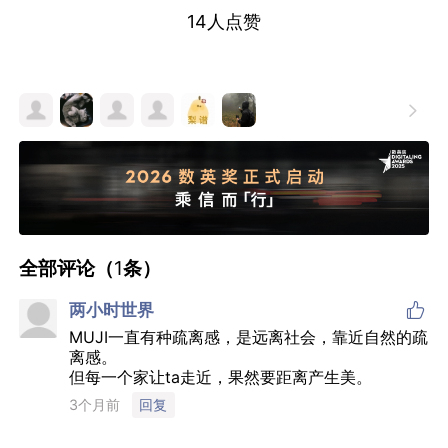
14
人点赞

全部评论（
1
条）

两小时世界
MUJI一直有种疏离感，是远离社会，靠近自然的疏
离感。
但每一个家让ta走近，果然要距离产生美。
3个月前
回复