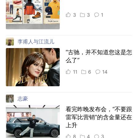
3
3
1
李甫人与江流儿
“古驰，并不知道您这是怎
么了”
11
6
14
志豪
看完昨晚发布会，“不要跟
雷军比营销”的含金量还在
上升
8
4
3