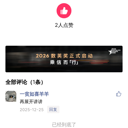
2
人点赞
全部评论（
1
条）

一贫如喜羊羊
再展开讲讲
回复
2025-12-25
已经到底了