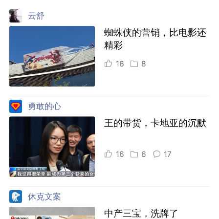
云舒
蜘蛛侠的营销，比电影还
精彩
16
8
勇敢的心
王的带货，卡地亚的沉默
16
6
17
休克文案
中产三宝，洗牌了