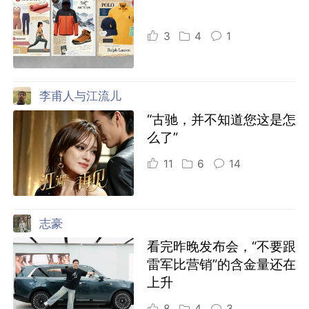
3
4
1
李甫人与江流儿
“古驰，并不知道您这是怎
么了”
11
6
14
志豪
看完昨晚发布会，“不要跟
雷军比营销”的含金量还在
上升
8
4
3