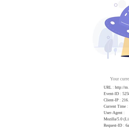
Your curre
URL
:
http://m
Event-ID
:
525
Client-IP
:
216
Current Time
:
User-Agent
:
Mozilla/5.0 (L
Request-ID
:
6