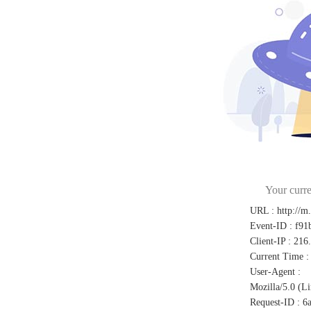
Your curre
URL
:
http://m
Event-ID
:
f91
Client-IP
:
216
Current Time
:
User-Agent
:
Mozilla/5.0 (L
Request-ID
:
6