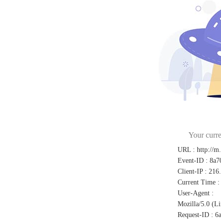
Your curre
URL
:
http://m
Event-ID
:
8a7
Client-IP
:
216
Current Time
:
User-Agent
:
Mozilla/5.0 (L
Request-ID
:
6