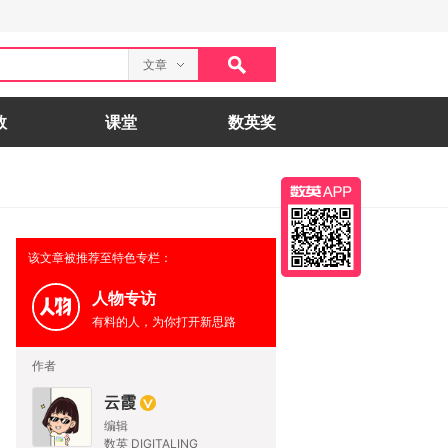
文章
数
课堂
数英奖
该文章被推荐至特色专栏：
人物专访
有料的人，为你打开新思路
作者
云霞
编辑
数英 DIGITALING