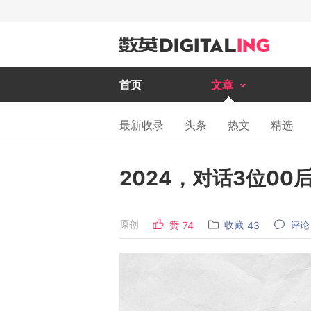
首页
文章
最新收录
头条
热文
精选
2024，对话3位0
原创
赞
收藏
评论
74
43