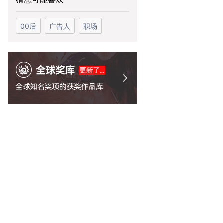
00后
广告人
职场