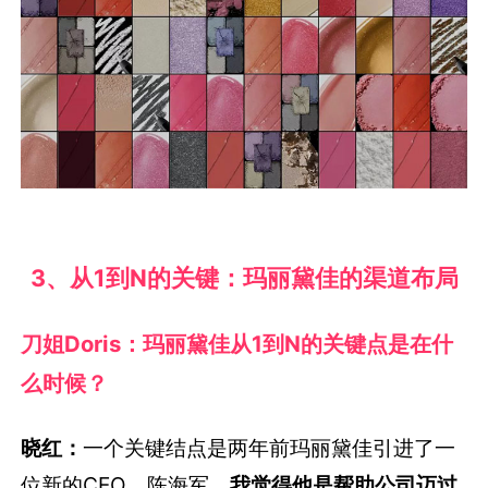
3、
从1到N的关键：
玛丽黛佳的渠道布局
刀姐Doris
：
玛丽黛佳从1到N的关键点是在什
么时候？
晓红：
一个关键结点是两年前玛丽黛佳引进了一
位新的CEO，陈海军。
我觉得他是帮助公司迈过