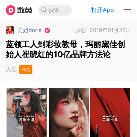
打开App
搜索
刀姐doris
原创
2019年01月25日
蓝领工人到彩妆教母，玛丽黛佳创
始人崔晓红的10亿品牌方法论
入选
精选