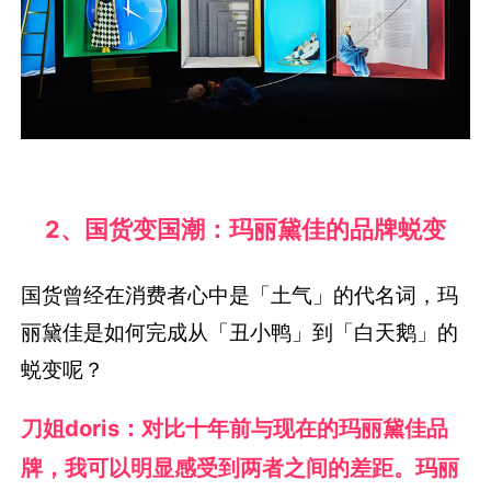
2、
国货变国潮：
玛丽黛佳的品牌蜕变
国货曾经在消费者心中是「土气」的代名词，玛
丽黛佳是如何完成从「丑小鸭」到「白天鹅」的
蜕变呢？
刀姐doris：对比十年前与现在的玛丽黛佳品
牌，我可以明显感受到两者之间的差距。
玛丽