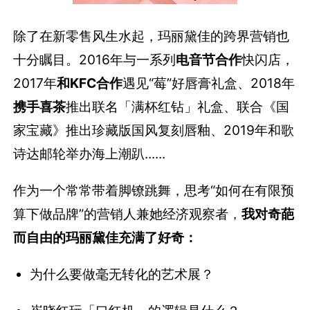
除了在新零售风生水起，玛丽黛佳的跨界营销也
十分瞩目。2016年与一系列
电音节合作
快闪店，
2017年
和KFC合作
遇见“莓”好唇膏礼盒、2018年
携手喜茶
推出联名「满杯红钻」礼盒、联合《国
家宝藏》推出珍藏版国风复刻唇釉、2019年和歌
诗达邮轮举办海上潮趴......
作为一个常常带着脚镣跳舞，思考“如何在有限预
算下做品牌”的营销人兼她经济观察者，
我对奇葩
而自由的玛丽黛佳充满了好奇：
为什么要做毫无转化的艺术展？