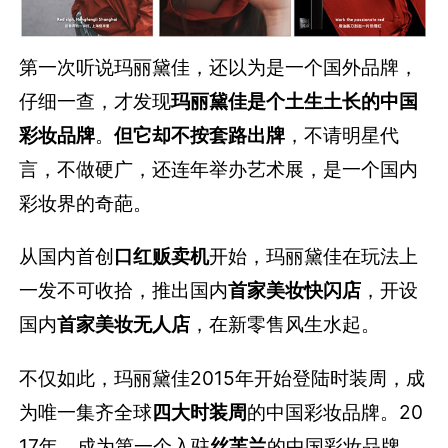
第一次听说玛丽黛佳，还以为是一个国外品牌，
仔细一查，才发现
玛丽黛佳是个土生土长的中国
彩妆品牌
。
但它却不按套路出牌
，不请明星代
言，不做硬广，还连年举办艺术展，是一个国内
彩妆界的奇葩。
从国内首创
口红
贩卖机
开始，玛丽黛佳在玩法上
一发不可收拾，推出国内
首家美妆快闪店
，开设
国内
首家美妆无人店
，在新零售风生水起。
不仅如此，玛丽黛佳2015年开始登陆时装周，成
为唯一集齐全球
四大时装周
的中国彩妆品牌。20
17年，成为第一个入驻
丝芙兰
的中国彩妆品牌，