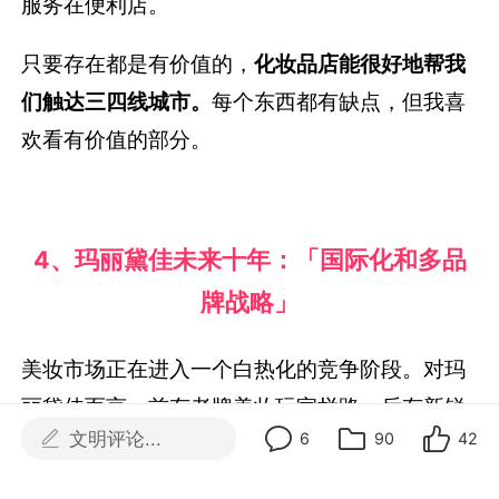
服务在便利店。
只要存在都是有价值的，
化妆品店能很好地帮我
们触达三四线城市。
每个东西都有缺点，但我喜
欢看有价值的部分。
4、
玛丽黛佳未来十年：
「国际化和多品
牌战略」
美妆市场正在进入一个白热化的竞争阶段。对玛
丽黛佳而言，前有老牌美妆玩家拦路，后有新锐
文明评论...
6
90
42
品牌虎视眈眈，应该抓住哪些关键增长点变得极
为重要。