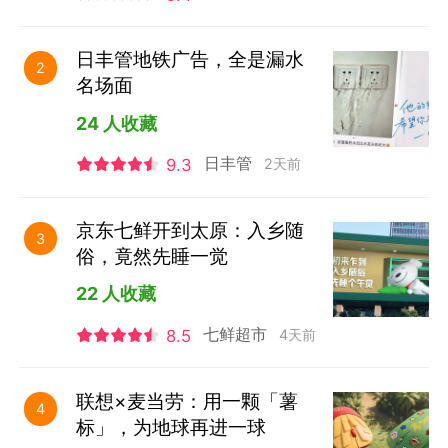
日丰管地铁广告，全是漏水
2
名场面
24 人收藏
日丰管
2天前
9.3
京东七鲜开到太原：入乡随
3
俗，竟然先睡一觉
22 人收藏
七鲜超市
4天前
8.5
联想×麦当劳：用一颗「薯
4
标」，为地球再进一球