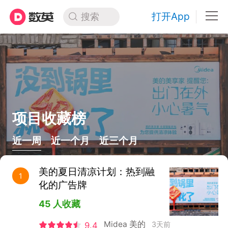
打开App
搜索
项目收藏榜
近一周
近一个月
近三个月
美的夏日清凉计划：热到融
1
化的广告牌
45 人收藏
Midea 美的
3天前
9.4