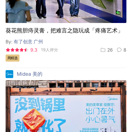
葵花熊胆痔灵膏，把难言之隐玩成「疼痛艺术」
By:
有了创意 广州
9.3
19人评分
26
8
周精选
Midea 美的