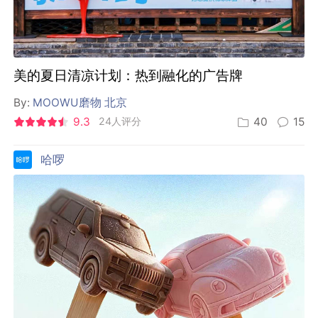
美的夏日清凉计划：热到融化的广告牌
By:
MOOWU磨物 北京
9.3
24人评分
40
15
哈啰