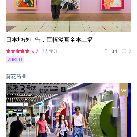
日本地铁广告：巨幅漫画全本上墙
9.7
7人评分
34
2
海外项目
葵花药业