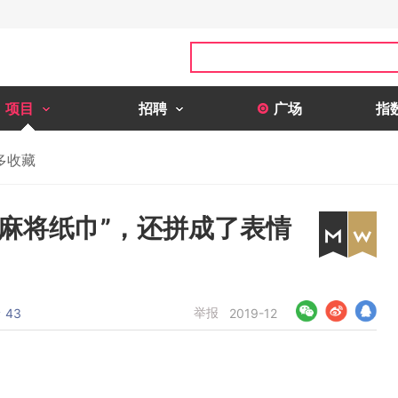
项目
招聘
广场
指
多收藏
麻将纸巾”，还拼成了表情
论
举报
43
2019-12