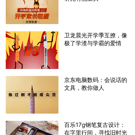
卫龙晨光开学季互撩，像
极了学渣与学霸的爱情
京东电脑数码：会说话的
文具，教你做人
百乐17g钢笔复古设计：
在字里行间，寻找旧时光