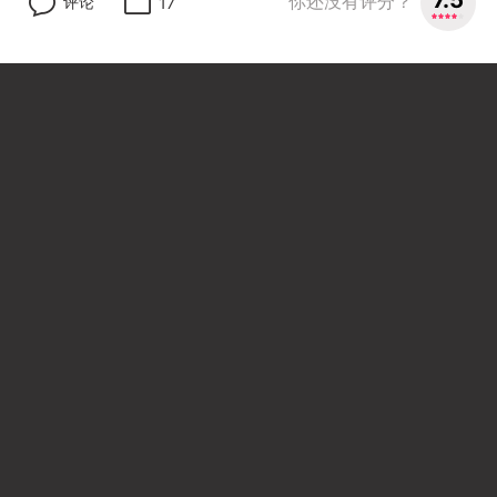
你还没有评分？
评论
17
日本地铁广告：巨幅漫画全本上墙
9.7
7人评分
34
2
海外项目
葵花药业
葵花熊胆痔灵膏，把难言之隐玩成「疼痛艺术」