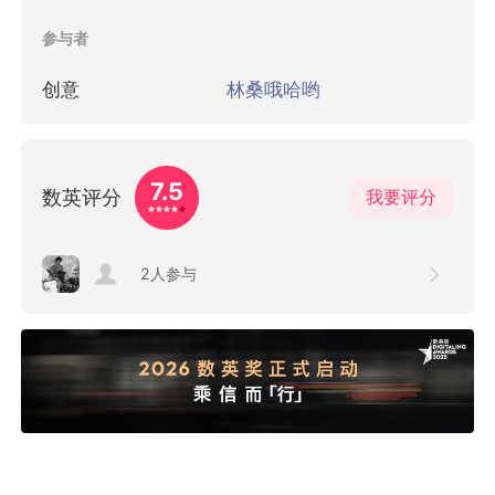
参与者
创意
林桑哦哈哟
7.5
数英评分
我要评分
2
人参与