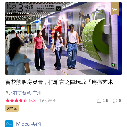
葵花熊胆痔灵膏，把难言之隐玩成「疼痛艺术」
By:
有了创意 广州
9.3
19人评分
26
8
周精选
Midea 美的