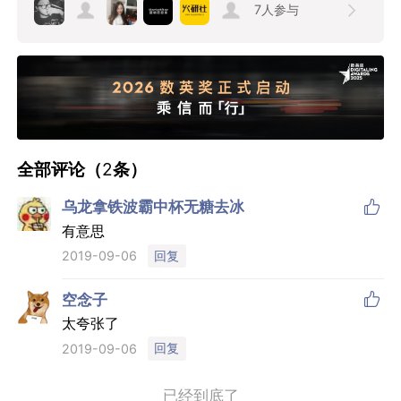
7
人参与
全部评论（
2
条）

乌龙拿铁波霸中杯无糖去冰
有意思
回复
2019-09-06

空念子
太夸张了
回复
2019-09-06
已经到底了