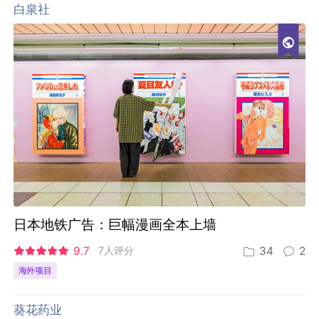
白泉社
日本地铁广告：巨幅漫画全本上墙
9.7
7人评分
34
2
海外项目
葵花药业