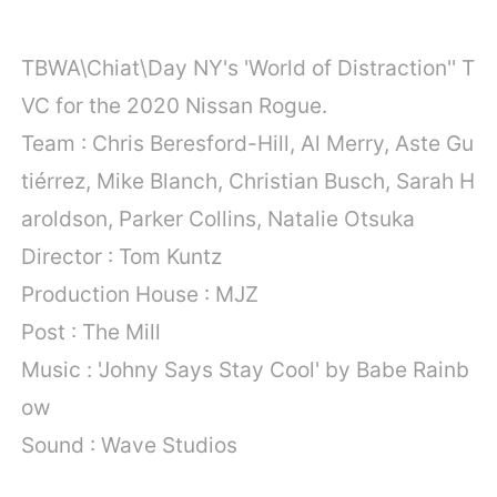
TBWA\Chiat\Day NY's 'World of Distraction'' T
VC for the 2020 Nissan Rogue.
Team : Chris Beresford-Hill, Al Merry, Aste Gu
tiérrez, Mike Blanch, Christian Busch, Sarah H
aroldson, Parker Collins, Natalie Otsuka
Director : Tom Kuntz
Production House : MJZ
Post : The Mill
Music : 'Johny Says Stay Cool' by Babe Rainb
ow
Sound : Wave Studios