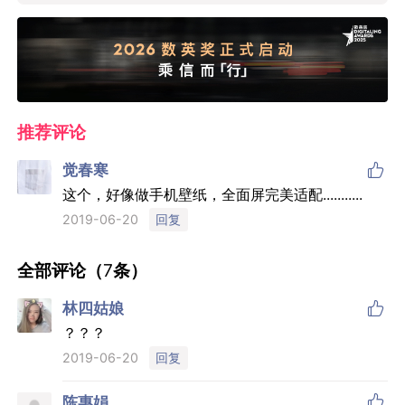
推荐评论

觉春寒
这个，好像做手机壁纸，全面屏完美适配...........
回复
2019-06-20
全部评论（
7
条）

林四姑娘
？？？
回复
2019-06-20

陈惠娟