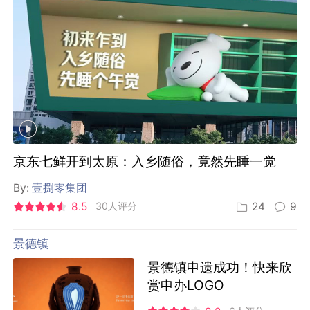
京东七鲜开到太原：入乡随俗，竟然先睡一觉
By:
壹捌零集团
8.5
30人评分
24
9
景德镇
景德镇申遗成功！快来欣
赏申办LOGO