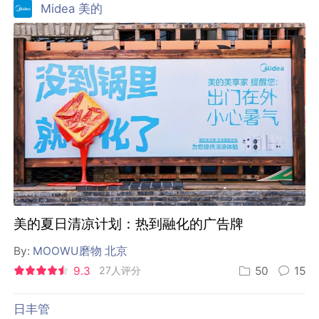
Midea 美的
美的夏日清凉计划：热到融化的广告牌
By:
MOOWU磨物 北京
9.3
27人评分
50
15
日丰管