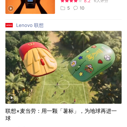
8.2
6人评分
5
10
Lenovo 联想
联想×麦当劳：用一颗「薯标」，为地球再进一
球