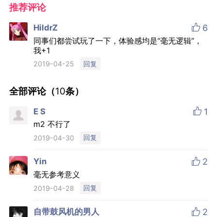
推荐评论

HildrZ
6
同事们都尝试玩了一下，体验感均是“毫无逻辑”，
我+1
回复
2019-04-25
全部评论（
10
条）

E S
1
m2 不行了
回复
2019-04-30

Yin
2
毫无参考意义
回复
2019-04-28

自带鼓风机的男人
2