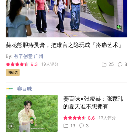
葵花熊胆痔灵膏，把难言之隐玩成「疼痛艺术」
By:
有了创意 广州
9.3
19人评分
25
8
周精选
赛百味
赛百味×张凌赫：张家玮
的夏天谁不想拥有
8.6
13人评分
13
3