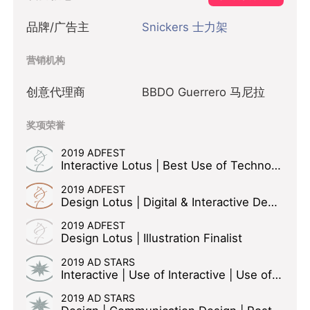
品牌/广告主
Snickers 士力架
营销机构
创意代理商
BBDO Guerrero 马尼拉
奖项荣誉
2019 ADFEST
Interactive Lotus | Best Use of Technology | Use of Social Silver Lotus
2019 ADFEST
Design Lotus | Digital & Interactive Design Bronze Lotus
2019 ADFEST
Design Lotus | Illustration Finalist
2019 AD STARS
Interactive | Use of Interactive | Use of Online ad Silver
2019 AD STARS