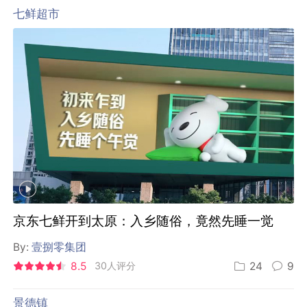
七鲜超市
京东七鲜开到太原：入乡随俗，竟然先睡一觉
By:
壹捌零集团
8.5
30人评分
24
9
景德镇