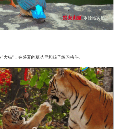
皮“大猫”，在盛夏的草丛里和孩子练习格斗。