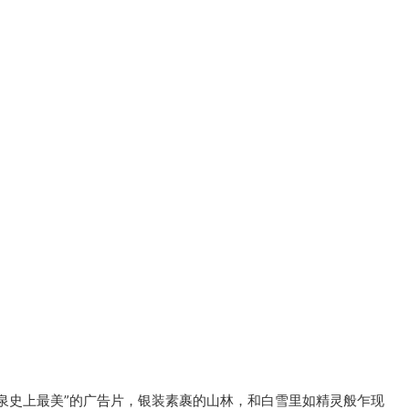
泉史上最美”的广告片，银装素裹的山林，和白雪里如精灵般乍现