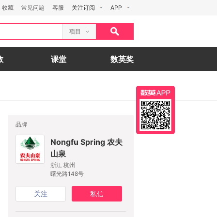
收藏
常见问题
客服
关注订阅
APP
项目
数
课堂
数英奖
品牌
Nongfu Spring 农夫
山泉
浙江 杭州
曙光路148号
关注
私信