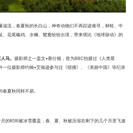
瀑湍流，春夏秋的长白山，神奇动物们不再踪迹难寻，林蛙、中
鼠、花尾榛鸡、水獭、鸳鸯纷纷出境，带来堪比《地球脉动》的
班人马。
摄影师之一盖文•塞仕顿，曾为BBC拍摄过《人类星
外一位摄影师约翰•艾驰逊参与过《猎捕》、《美丽中国》等纪录
的春夏秋同样不易。
个月的时间被冰雪覆盖，春、夏、秋被压缩在剩下的几个月里飞速