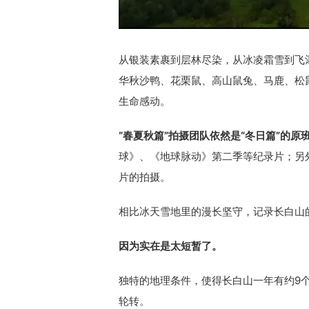
从银装素裹到层林尽染，从冰凌霜雪到飞
华秋沙鸭、花栗鼠、高山鼠兔、马鹿、松
生命感动。
“春夏秋篇”拍摄团队依然是“冬日篇”的原
球》、《地球脉动》第二季等纪录片；另
片的拍摄。
相比冰天雪地里的漫长坚守，记录长白山
因为实在是太短暂了。
独特的地理条件，使得长白山一年有约9
轮转。