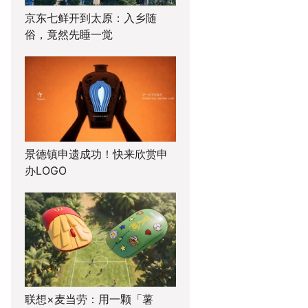
京东七鲜开到太原：入乡随
俗，竟然先睡一觉
景德镇申遗成功！快来欣赏申
办LOGO
联想×麦当劳：用一颗「薯