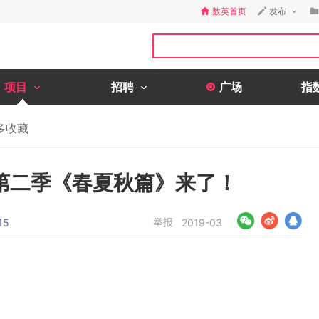
数英首页
发布
项目
招聘
广场
指
多收藏
第二季《春夏秋篇》来了！
举报
15
2019-03