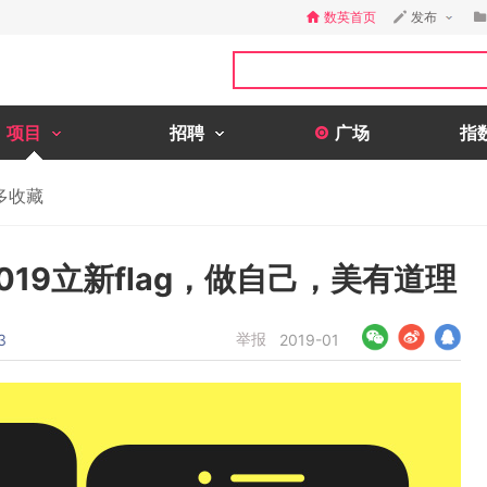
数英首页
发布
项目
招聘
广场
指
多收藏
19立新flag，做自己，美有道理
举报
3
2019-01