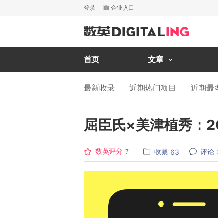
登录
企业入口
首页
文章
最新收录
近期热门项目
近期最
屈臣氏×美津植秀：20
数英评分
收藏
评论
7
63