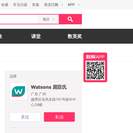
收藏
常见问题
客服
关注订阅
APP
项目
数
课堂
数英奖
品牌
Watsons 屈臣氏
广东 广州
越秀区东风东路761号丽丰中
心38楼
关注
私信