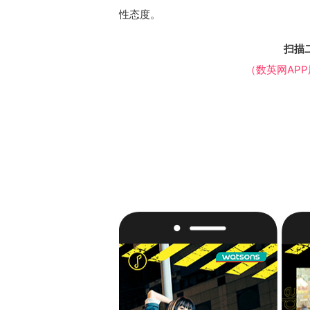
性态度。
扫描
（数英网AP