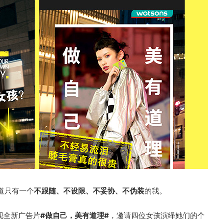
道只有一个
不跟随、不设限、不妥协、不伪装
的我。
呈现全新广告片
#做自己，美有道理#
，邀请四位女孩演绎她们的个