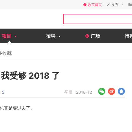
数英首页
发布
项目
招聘
广场
指
多收藏
我受够 2018 了
论
举报
5
2018-12
8总算是要过去了。