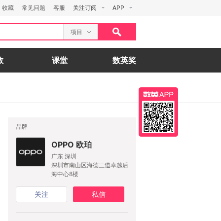
收藏
常见问题
客服
关注订阅
APP
项目
数
课堂
数英奖
品牌
OPPO 欧珀
广东 深圳
深圳市南山区海德三道卓越后
海中心8楼
关注
私信