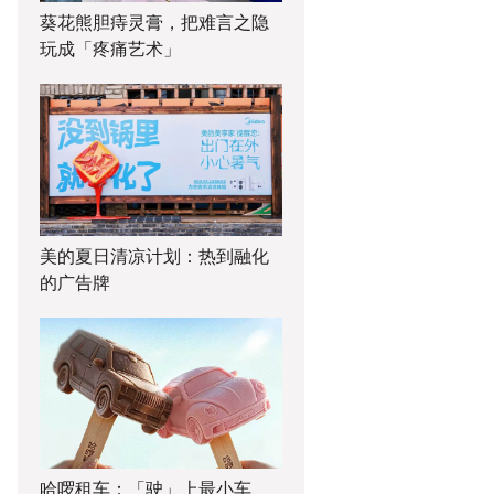
葵花熊胆痔灵膏，把难言之隐
玩成「疼痛艺术」
美的夏日清凉计划：热到融化
的广告牌
哈啰租车：「驶」上最小车