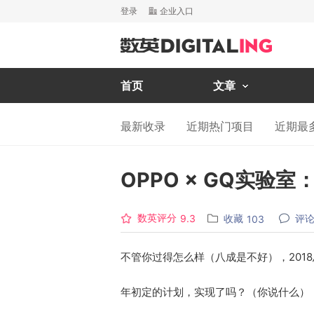
登录
企业入口
首页
文章
最新收录
近期热门项目
近期最
OPPO × GQ实验室：
数英评分
收藏
评
9.3
103
不管你过得怎么样（八成是不好），201
年初定的计划，实现了吗？（你说什么）