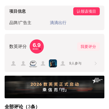
项目信息
认领该项目
品牌/广告主
滴滴出行
6.9
数英评分
我要评分
9
人参与
全部评论（
3
条）