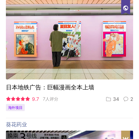
日本地铁广告：巨幅漫画全本上墙
9.7
7人评分
34
2
海外项目
葵花药业