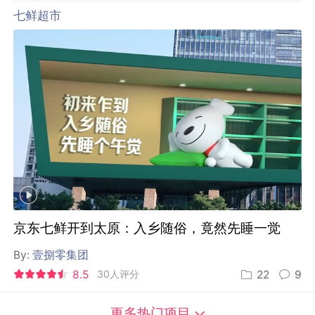
七鲜超市
京东七鲜开到太原：入乡随俗，竟然先睡一觉
By:
壹捌零集团
8.5
30人评分
22
9
更多热门项目