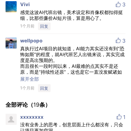

Vivi
3
感觉这波AI代班出镜，美术设定和肖像权都扣得挺
细，比那些廉价AI短片强，算是用心了。
1个月前
回复

wellpopo
3
真执行过AI项目的就知道，AI能力其实还没有到“恐
怖如斯”的程度，就AI代班艺人出镜来说，其实完成
度是高出预期的。
而且很长一段时间以来，AI最难的点其实不是还
原，而是“持续性还原”，这也是它一直没发赋诸如
大电影这种长片的原因，这个项目比较难的part其
展开全部
实也在如何稳住艺人肖像边界的同时，还要兼顾品
1个月前
回复
牌质感和电商传播效率，还是很考验团队的执行力
和对各方的“说服力”的。
全部评论（
19
条）
AI广告还有很长的发展期，但在现阶段，这个案例
至少证明了：AI不只是降本工具，也可以成为一种

xxxxxxxx
1
新的内容生产协作方式。
没有业务上的思考，创意层面上什么都没有，只会
让项目更加空洞。