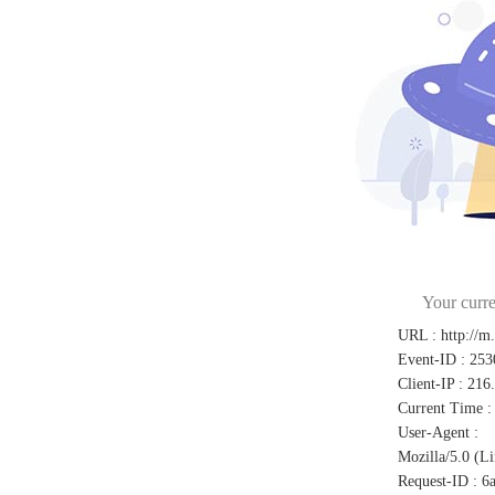
Your curre
URL
:
http://m
Event-ID
:
253
Client-IP
:
216
Current Time
:
User-Agent
:
Mozilla/5.0 (L
Request-ID
:
6