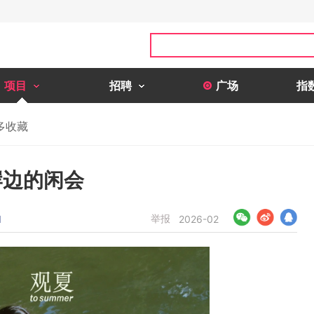
项目
招聘
广场
指
多收藏
岸边的闲会
举报
1
2026-02