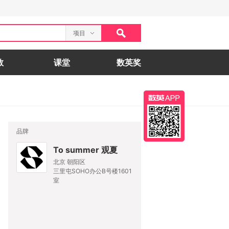
项目
数
课堂
数英奖
品牌
To summer 观夏
北京 朝阳区
三里屯SOHO办公B号楼1601
室