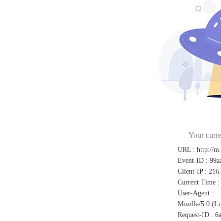
Your curre
URL
:
http://m
Event-ID
:
99a
Client-IP
:
216
Current Time
:
User-Agent
:
Mozilla/5.0 (L
Request-ID
:
6