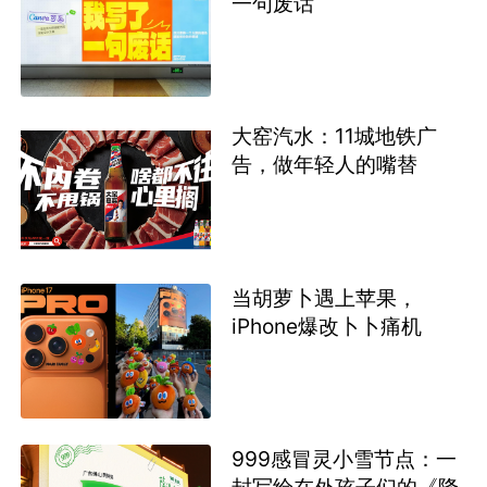
一句废话
大窑汽水：11城地铁广
告，做年轻人的嘴替
当胡萝卜遇上苹果，
iPhone爆改卜卜痛机
999感冒灵小雪节点：一
封写给在外孩子们的《降