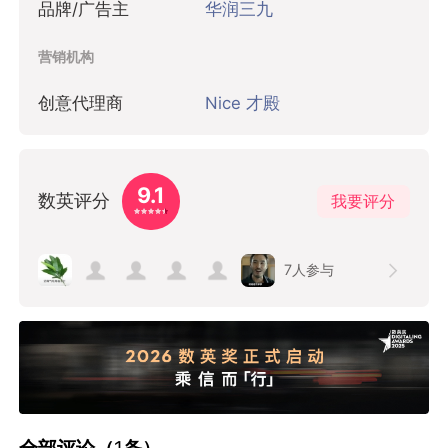
品牌/广告主
华润三九
营销机构
创意代理商
Nice 才殿
9.1
数英评分
我要评分
7
人参与
全部评论（
1
条）