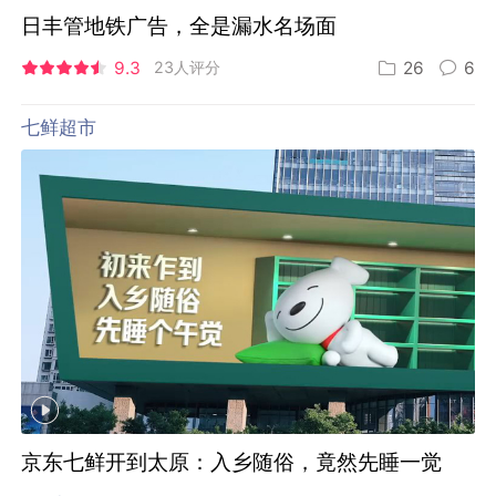
日丰管地铁广告，全是漏水名场面
9.3
23人评分
26
6
七鲜超市
京东七鲜开到太原：入乡随俗，竟然先睡一觉