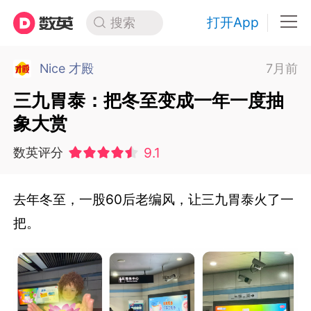
打开App
搜索
Nice 才殿
7月前
三九胃泰：把冬至变成一年一度抽
象大赏
9.1
数英评分
去年冬至，一股60后老编风，让三九胃泰火了一
把。