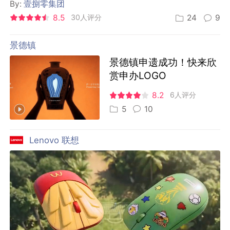
By:
壹捌零集团
8.5
30人评分
24
9
景德镇
景德镇申遗成功！快来欣
赏申办LOGO
8.2
6人评分
5
10
Lenovo 联想