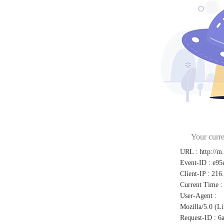
Your curre
URL
:
http://m
Event-ID
:
e95
Client-IP
:
216
Current Time
:
User-Agent
:
Mozilla/5.0 (L
Request-ID
:
6