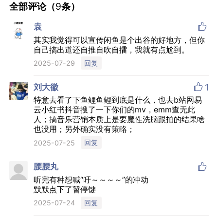
全部评论（
9
条）

袁
其实我觉得可以宣传闲鱼是个出谷的好地方，但你
自己搞出道还自推自吹自擂，我就有点尬到。
回复
2025-07-29

刘大徽
1
特意去看了下鱼鲤鱼鲤到底是什么，也去b站网易
云小红书抖音搜了一下你们的mv，emm查无此
人；搞音乐营销本质上是要魔性洗脑跟拍的结果啥
也没用；另外确实没有策略；
回复
2025-07-25

腰腰丸
听完有种想喊“吁～～～～”的冲动
默默点下了暂停键
回复
2025-07-24