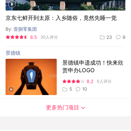
京东七鲜开到太原：入乡随俗，竟然先睡一觉
By:
壹捌零集团
8.5
30人评分
23
9
景德镇
景德镇申遗成功！快来欣
赏申办LOGO
8.2
6人评分
5
10
更多热门项目