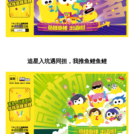
追星入坑遇同担，我推鱼鲤鱼鲤