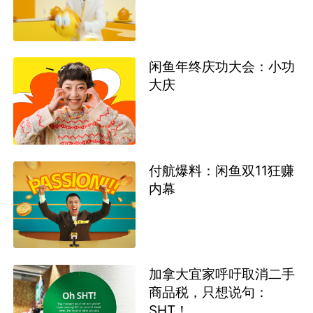
闲鱼年终庆功大会：小功
大庆
付航爆料：闲鱼双11狂赚
内幕
加拿大宜家呼吁取消二手
商品税，只想说句：
SHT！