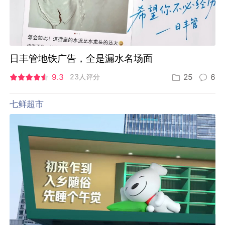
日丰管地铁广告，全是漏水名场面
9.3
23人评分
25
6
七鲜超市