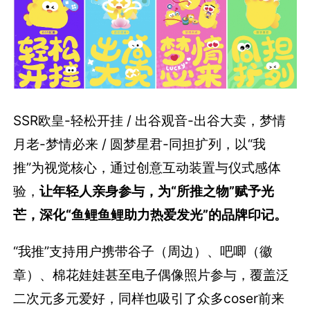
SSR欧皇-轻松开挂 / 出谷观音-出谷大卖，梦情
月老-梦情必来 / 圆梦星君-同担扩列，以“我
推”为视觉核心，通过创意互动装置与仪式感体
验，
让年轻人亲身参与，为“所推之物”赋予光
芒，深化“鱼鲤鱼鲤助力热爱发光”的品牌印记。
“我推”支持用户携带谷子（周边）、吧唧（徽
章）、棉花娃娃甚至电子偶像照片参与，覆盖泛
二次元多元爱好，同样也吸引了众多coser前来