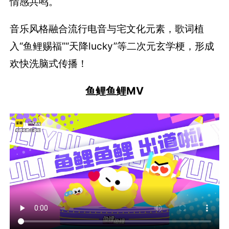
情感共鸣。
音乐风格融合流行电音与宅文化元素，歌词植
入“鱼鲤赐福”“天降lucky”等二次元玄学梗，形成
欢快洗脑式传播！
鱼鲤鱼鲤MV