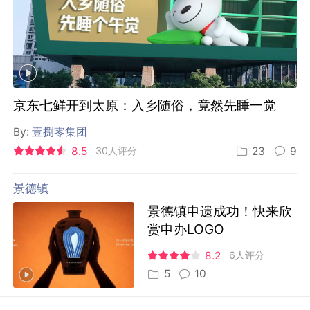
京东七鲜开到太原：入乡随俗，竟然先睡一觉
By:
壹捌零集团
8.5
30人评分
23
9
景德镇
景德镇申遗成功！快来欣
赏申办LOGO
8.2
6人评分
5
10