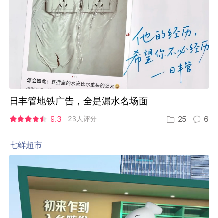
日丰管地铁广告，全是漏水名场面
9.3
23人评分
25
6
七鲜超市