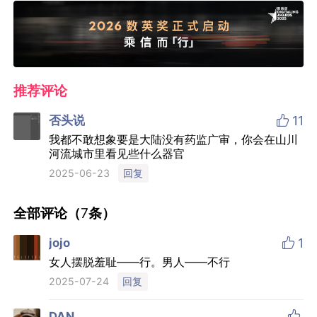
推荐评论

否头说
11
我都不敢想象要是大陆没有药监广审，你会在山川
河流城市里看见些什么器官
回复
2025-06-23
全部评论（
7
条）

jojo
1
女人摆脱羞耻——行。男人——不行
回复
2025-07-24

DAN