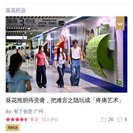
葵花药业
葵花熊胆痔灵膏，把难言之隐玩成「疼痛艺术」
By:
有了创意 广州
9.3
19人评分
26
8
周精选