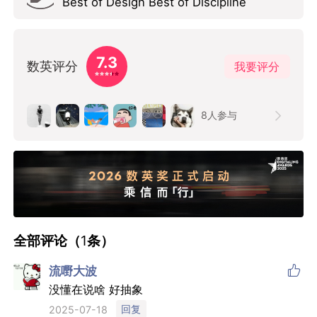
Best of Design Best of Discipline
7.3
数英评分
我要评分
8
人参与
全部评论（
1
条）

流嘢大波
没懂在说啥 好抽象
回复
2025-07-18