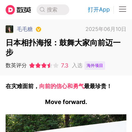
打开App
搜索
毛毛糖
2025年06月10日
日本相扑海报：鼓舞大家向前迈一
步
7.3
数英评分
入选
海外项目
在灾难面前，
向前的信心和勇气
最最珍贵！
Move forward.