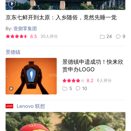
京东七鲜开到太原：入乡随俗，竟然先睡一觉
By:
壹捌零集团
8.5
30人评分
24
9
景德镇
景德镇申遗成功！快来欣
赏申办LOGO
8.2
6人评分
5
10
Lenovo 联想