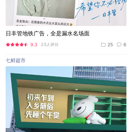
日丰管地铁广告，全是漏水名场面
9.3
23人评分
25
6
七鲜超市