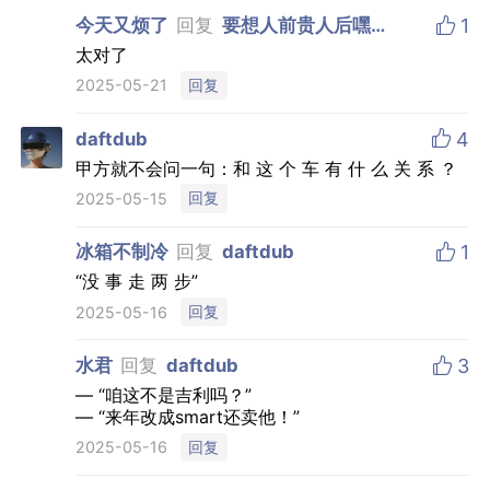

今天又烦了
回复
要想人前贵人后嘿嘿
1
嘿
太对了
回复
2025-05-21

daftdub
4
甲方就不会问一句：和 这 个 车 有 什 么 关 系 ？
回复
2025-05-15

冰箱不制冷
回复
daftdub
1
“没 事 走 两 步”
回复
2025-05-16

水君
回复
daftdub
3
— “咱这不是吉利吗？”
— “来年改成smart还卖他！”
回复
2025-05-16