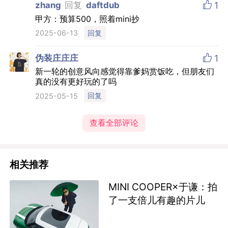

zhang
回复
daftdub
1
甲方：预算500，照着mini抄
回复
2025-06-13

伪装庄庄庄
1
新一轮的创意风向感觉得靠爹妈赏饭吃，但朋友们
真的没有更好玩的了吗
回复
2025-05-15
查看全部评论
相关推荐
MINI COOPER×于谦：拍
了一支倍儿有趣的片儿