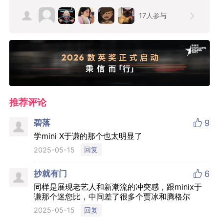
17
人参与
推荐评论

碧落
9
学mini X于谦的那个也太明显了
回复
2025-05-15

抄就有门
6
同样是展现老艺人和新潮流的冲突感，跟minix于
谦那个迷您比，中间差了很多个贾冰和腾格尔
回复
2025-05-15