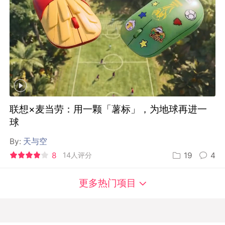
联想×麦当劳：用一颗「薯标」，为地球再进一
球
By:
天与空
8
14人评分
19
4
更多热门项目