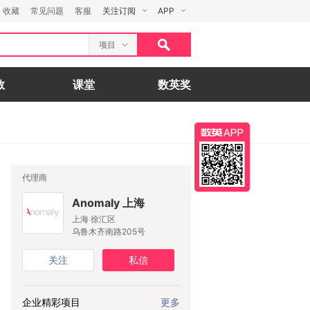
收藏
常见问题
客服
关注订阅
APP
项目
数
课堂
数英奖
代理商
Anomaly 上海
上海 徐汇区
乌鲁木齐南路205号
关注
私信
企业精彩项目
更多