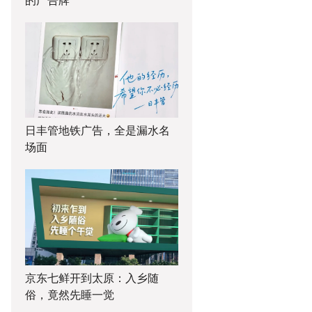
日丰管地铁广告，全是漏水名
场面
京东七鲜开到太原：入乡随
俗，竟然先睡一觉