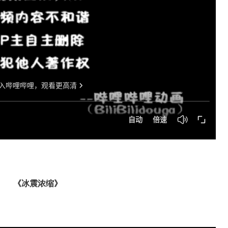
《冰震浓缩》